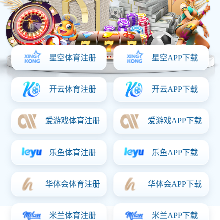
从这里开始
覆盖实时赛事、专业数据、高清视频，
开云体育
APP
与网页版为您提供便捷的体育服务。
APP下载
网页版入口
首页
/
体育新闻
/ 正文
2026-06-05 19:42
37 次阅读
鲁内连续三站首轮游跌出前十，与鲁德稳