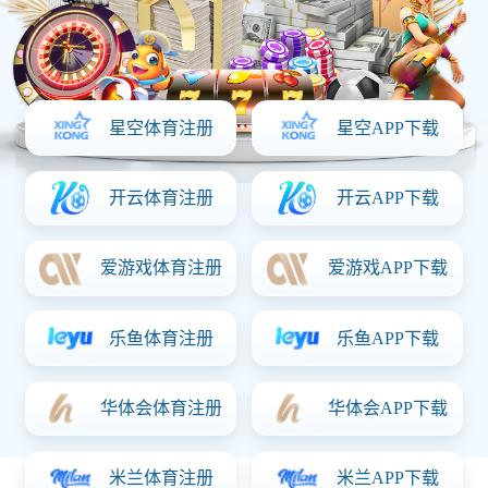
从这里开始
覆盖实时赛事、专业数据、高清视频，
开云体育
APP
与网页版为您提供便捷的体育服务。
APP下载
网页版入口
首页
/
体育新闻
/ 正文
2026-06-06 15:01
69 次阅读
石宇奇脚踝扭伤或缺席印尼公开赛 vs 李诗