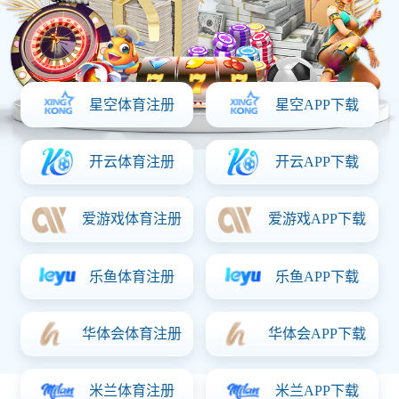
从这里开始
覆盖实时赛事、专业数据、高清视频，
开云体育
APP
与网页版为您提供便捷的体育服务。
APP下载
网页版入口
首页
/
体育新闻
/ 正文
2026-06-09 15:02
38 次阅读
兹维列夫法网决赛虽败犹荣，反手直线得