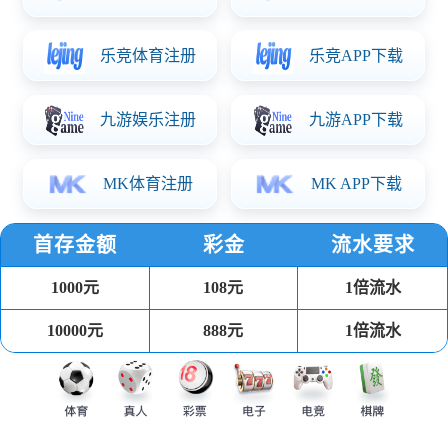
分率创赛事新高
在刚刚落幕的2024年法国网球公开赛男单决赛中，德
国名将亚历山大·兹维列夫历经五盘苦战，最终憾负于
卫冕冠军卡洛斯·阿尔卡拉斯，无缘捧起火枪手杯。尽
管未能登顶，兹维列夫在决赛中展现出的顽强斗志与
技术革新却赢得了广泛赞誉。赛后数据统计显示，他
在比赛中赖以成名的反手直线击球得分率高达惊人的
72%，创下了本届法网男单赛事该项技术统计的新
高，“虽败犹荣”成为对他此役表现最贴切的注脚。